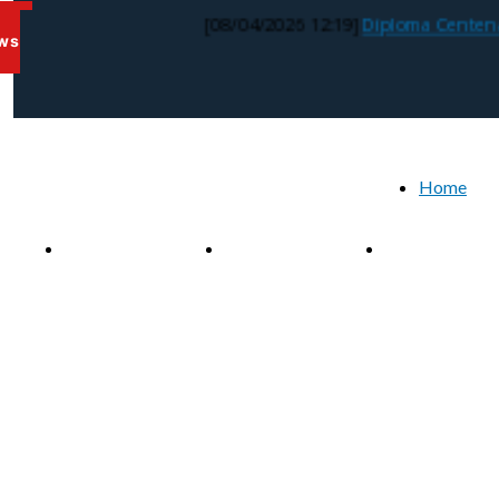
Chi siamo
Consiglio Direttivo
Attività
[08/04/2026 12:19]
Diploma Centenario
ws
Home
Direttivo
Soci
Diplomi