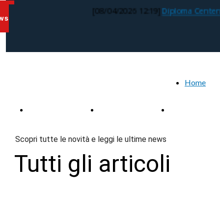
Chi siamo
Consiglio Direttivo
Attività
[08/04/2026 12:19]
Diploma Centenari
ws
Utilizza questo spaz
scrivere i testi del t
Home
Direttivo
Soci
Diplomi
Scopri tutte le novità e leggi le ultime news
Tutti gli articoli